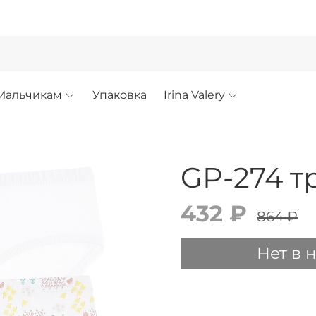
!
Мальчикам
Упаковка
Irina Valery
GP-274 т
432 ₽
864 ₽
Нет в 