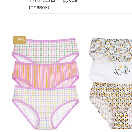
Тип посадки трусов
(плавок)
-19%