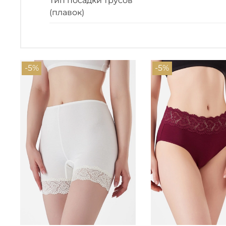
Тип посадки трусов
(плавок)
-5%
-5%