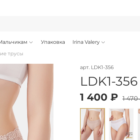
!
Мальчикам
Упаковка
Irina Valery
ие трусы
арт.
LDK1-356
LDK1-356
1 400 ₽
1 470