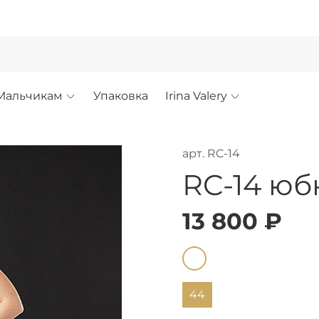
!
Мальчикам
Упаковка
Irina Valery
арт.
RC-14
RC-14 юб
13 800 ₽
44