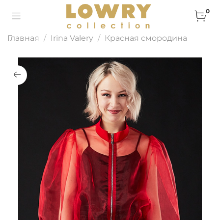
0
Главная
Irina Valery
Красная смородина