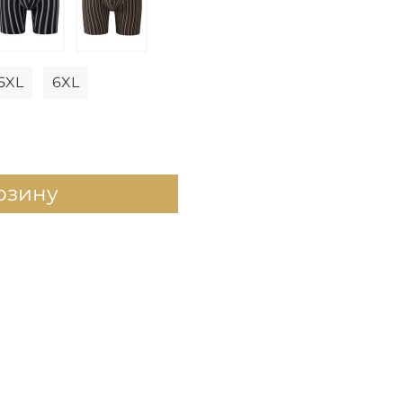
5XL
6XL
рзину