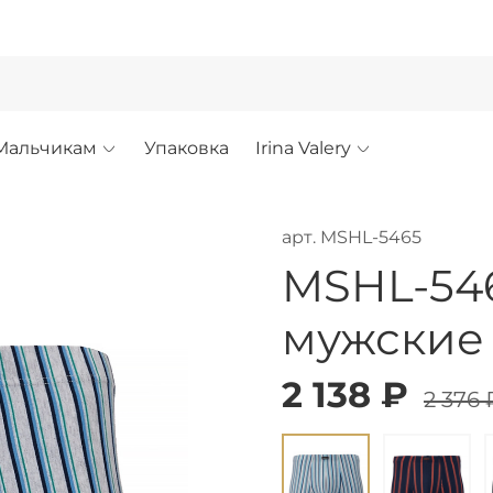
!
Мальчикам
Упаковка
Irina Valery
арт.
MSHL-5465
MSHL-54
мужские
2 138 ₽
2 376 