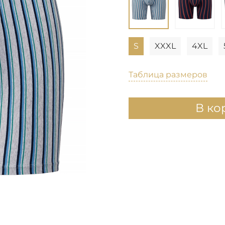
S
XXXL
4XL
Таблица размеров
В ко