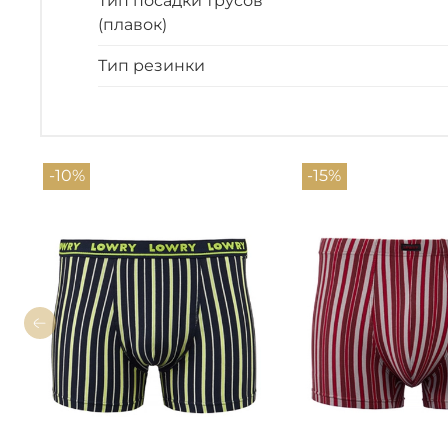
Тип посадки трусов
(плавок)
Тип резинки
-10%
-15%