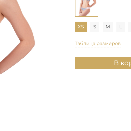
XS
S
M
L
Таблица размеров
В ко