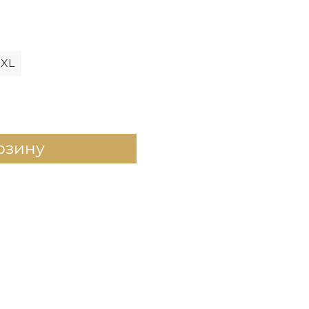
XL
рзину