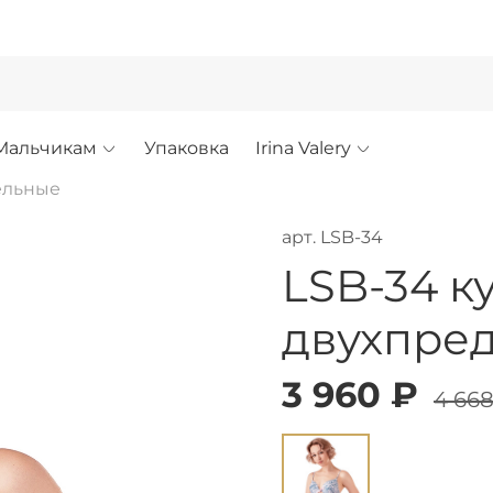
!
Мальчикам
Упаковка
Irina Valery
ельные
арт.
LSB-34
LSB-34 к
двухпре
3 960 ₽
4 668