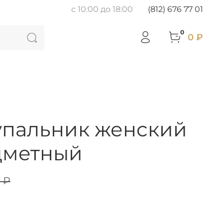
с 10:00 до 18:00
(812) 676 77 01
0
0 ₽
упальник женский
дметный
 ₽