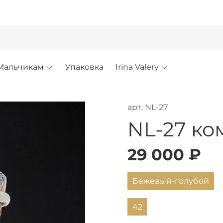
!
Мальчикам
Упаковка
Irina Valery
арт.
NL-27
NL-27 к
29 000 ₽
Бежевый-голубой
42