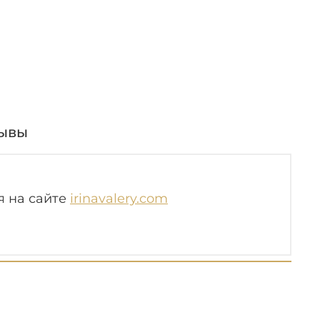
ывы
я на сайте
irinavalery.com