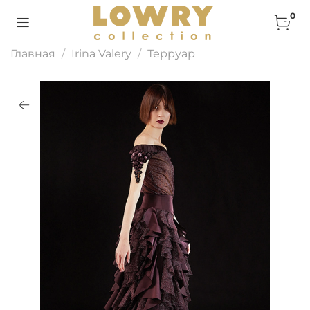
0
Главная
Irina Valery
Терруар